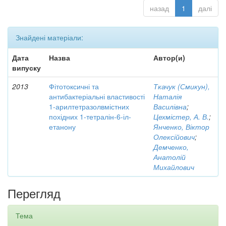
назад
1
далі
Знайдені матеріали:
Дата
Назва
Автор(и)
випуску
2013
Фітотоксичні та
Ткачук (Смикун),
антибактеріальні властивості
Наталія
1-арилтетразолвмістних
Василівна
;
похідних 1-тетралін-6-іл-
Цехмістер, А. В.
;
етанону
Янченко, Віктор
Олексійович
;
Демченко,
Анатолій
Михайлович
Перегляд
Тема