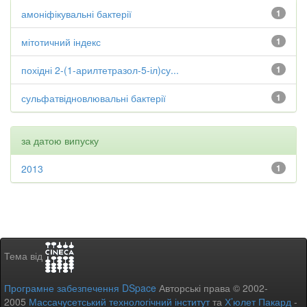
амоніфікувальні бактерії
1
мітотичний індекс
1
похідні 2-(1-арилтетразол-5-іл)су...
1
сульфатвідновлювальні бактерії
1
за датою випуску
2013
1
Тема від
Програмне забезпечення DSpace
Авторські права © 2002-
2005
Массачусетський технологічний інститут
та
Х’юлет Пакард
-