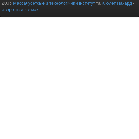
2005
Массачусетський технологічний інститут
та
Х’юлет Пакард
-
Зворотний зв’язок