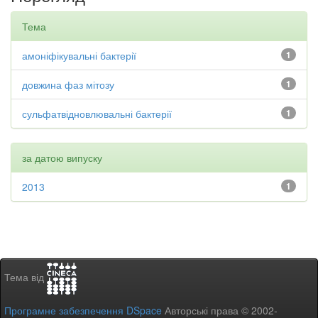
Тема
амоніфікувальні бактерії
1
довжина фаз мітозу
1
сульфатвідновлювальні бактерії
1
за датою випуску
2013
1
Тема від
Програмне забезпечення DSpace
Авторські права © 2002-