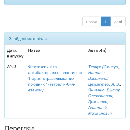
назад
1
далі
Знайдені матеріали:
Дата
Назва
Автор(и)
випуску
2013
Фітотоксичні та
Ткачук (Смикун),
антибактеріальні властивості
Наталія
1-арилтетразолвмістних
Василівна
;
похідних 1-тетралін-6-іл-
Цехмістер, А. В.
;
етанону
Янченко, Віктор
Олексійович
;
Демченко,
Анатолій
Михайлович
Перегляд