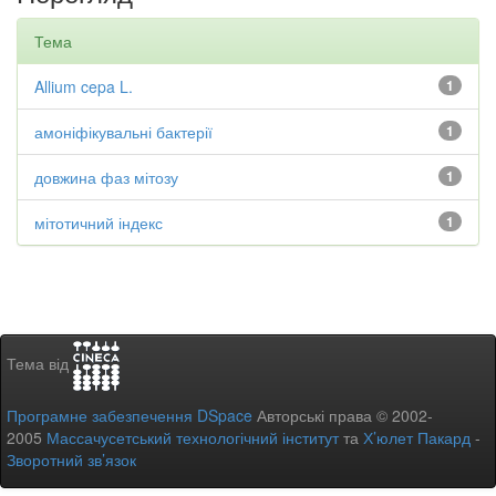
Тема
Allium cepa L.
1
амоніфікувальні бактерії
1
довжина фаз мітозу
1
мітотичний індекс
1
Тема від
Програмне забезпечення DSpace
Авторські права © 2002-
2005
Массачусетський технологічний інститут
та
Х’юлет Пакард
-
Зворотний зв’язок