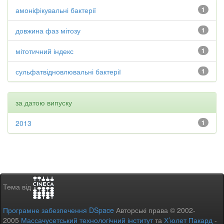
амоніфікувальні бактерії
1
довжина фаз мітозу
1
мітотичний індекс
1
сульфатвідновлювальні бактерії
1
за датою випуску
2013
1
Тема від
Програмне забезпечення DSpace
Авторські права © 2002-
2005
Массачусетський технологічний інститут
та
Х’юлет Пакард
-