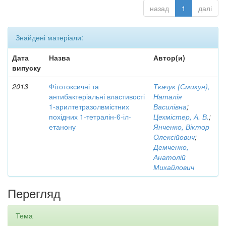
назад
1
далі
Знайдені матеріали:
Дата
Назва
Автор(и)
випуску
2013
Фітотоксичні та
Ткачук (Смикун),
антибактеріальні властивості
Наталія
1-арилтетразолвмістних
Василівна
;
похідних 1-тетралін-6-іл-
Цехмістер, А. В.
;
етанону
Янченко, Віктор
Олексійович
;
Демченко,
Анатолій
Михайлович
Перегляд
Тема