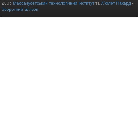
2005
Массачусетський технологічний інститут
та
Х’юлет Пакард
-
Зворотний зв’язок