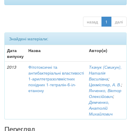
назад
1
далі
Знайдені матеріали:
Дата
Назва
Автор(и)
випуску
2013
Фітотоксичні та
Ткачук (Смикун),
антибактеріальні властивості
Наталія
1-арилтетразолвмістних
Василівна
;
похідних 1-тетралін-6-іл-
Цехмістер, А. В.
;
етанону
Янченко, Віктор
Олексійович
;
Демченко,
Анатолій
Михайлович
Перегляд