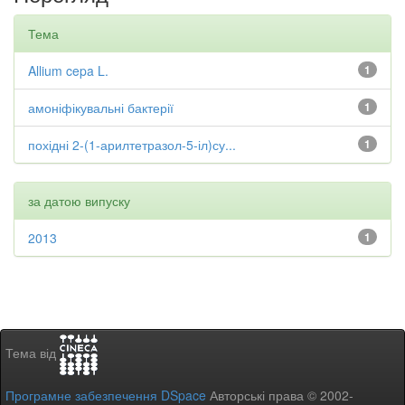
Тема
Allium cepa L.
1
амоніфікувальні бактерії
1
похідні 2-(1-арилтетразол-5-іл)су...
1
за датою випуску
2013
1
Тема від
Програмне забезпечення DSpace
Авторські права © 2002-