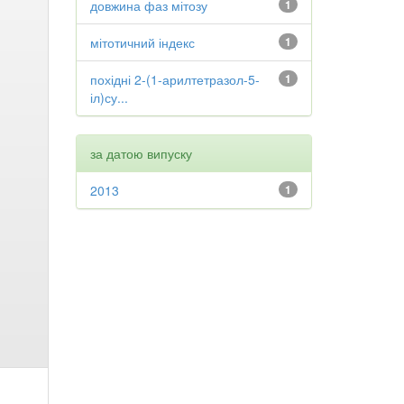
довжина фаз мітозу
1
мітотичний індекс
1
похідні 2-(1-арилтетразол-5-
1
іл)су...
за датою випуску
2013
1