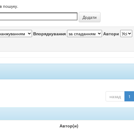
в пошуку.
Впорядкування
Автори
назад
1
Автор(и)