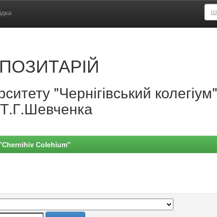
ідка
ПОЗИТАРІЙ
ситету "Чернігівський колегіум
.Т.Г.Шевченка
 "Chernihiv Colehium"