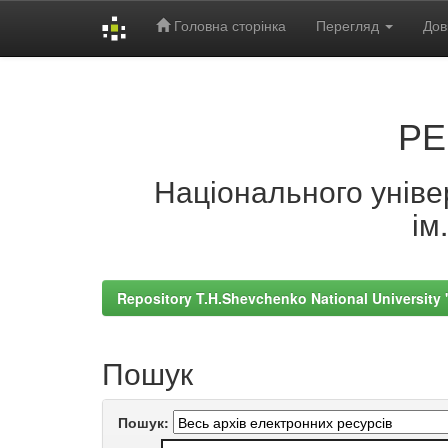
Головна сторінка
Перегляд
Дов
Skip
navigation
РЕ
Національного універ
ім
Repository T.H.Shevchenko National University
Пошук
Пошук: