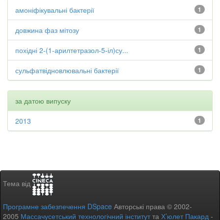
амоніфікувальні бактерії
1
довжина фаз мітозу
1
похідні 2-(1-арилтетразол-5-іл)су...
1
сульфатвідновлювальні бактерії
1
за датою випуску
2013
1
Тема від
Програмне забезпечення DSpace
Авторські права © 2002-
2005
Массачусетський технологічний інститут
та
Х’юлет Пакард
-