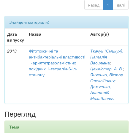
назад
1
далі
Знайдені матеріали:
Дата
Назва
Автор(и)
випуску
2013
Фітотоксичні та
Ткачук (Смикун),
антибактеріальні властивості
Наталія
1-арилтетразолвмістних
Василівна
;
похідних 1-тетралін-6-іл-
Цехмістер, А. В.
;
етанону
Янченко, Віктор
Олексійович
;
Демченко,
Анатолій
Михайлович
Перегляд
Тема