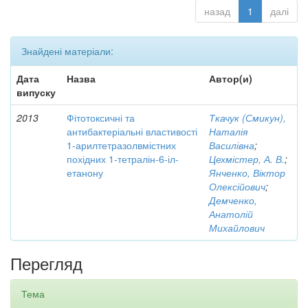
назад
1
далі
Знайдені матеріали:
Дата
Назва
Автор(и)
випуску
2013
Фітотоксичні та
Ткачук (Смикун),
антибактеріальні властивості
Наталія
1-арилтетразолвмістних
Василівна
;
похідних 1-тетралін-6-іл-
Цехмістер, А. В.
;
етанону
Янченко, Віктор
Олексійович
;
Демченко,
Анатолій
Михайлович
Перегляд
Тема