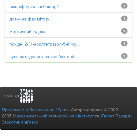
амоніфікувальні бактерії
1
довжина фаз мітозу
1
мітотичний індекс
1
похідні 2-(1-арилтетразол-5-іл)су...
1
сульфатвідновлювальні бактерії
1
Тема від
Програмне забезпечення DSpace
Авторські права © 2002-
2005
Массачусетський технологічний інститут
та
Х’юлет Пакард
-
Зворотний зв’язок