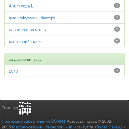
Allium cepa L.
1
амоніфікувальні бактерії
1
довжина фаз мітозу
1
мітотичний індекс
1
за датою випуску
2013
1
Тема від
Програмне забезпечення DSpace
Авторські права © 2002-
2005
Массачусетський технологічний інститут
та
Х’юлет Пакард
-