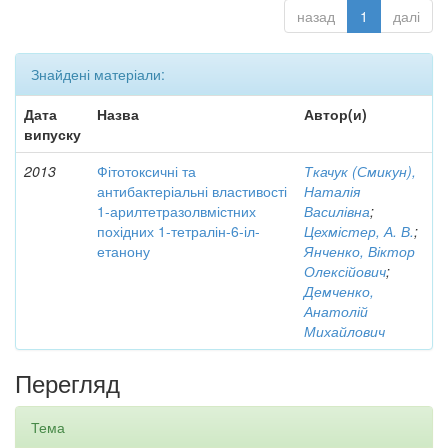
назад
1
далі
Знайдені матеріали:
Дата
Назва
Автор(и)
випуску
2013
Фітотоксичні та
Ткачук (Смикун),
антибактеріальні властивості
Наталія
1-арилтетразолвмістних
Василівна
;
похідних 1-тетралін-6-іл-
Цехмістер, А. В.
;
етанону
Янченко, Віктор
Олексійович
;
Демченко,
Анатолій
Михайлович
Перегляд
Тема