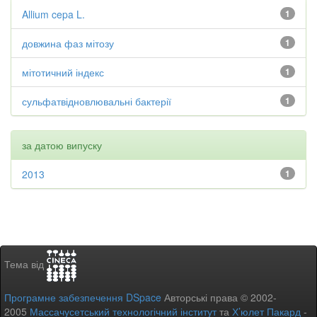
Allium cepa L.
1
довжина фаз мітозу
1
мітотичний індекс
1
сульфатвідновлювальні бактерії
1
за датою випуску
2013
1
Тема від
Програмне забезпечення DSpace
Авторські права © 2002-
2005
Массачусетський технологічний інститут
та
Х’юлет Пакард
-