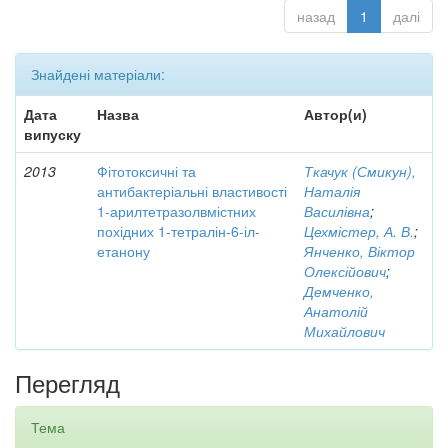
назад
1
далі
Знайдені матеріали:
Дата
Назва
Автор(и)
випуску
2013
Фітотоксичні та
Ткачук (Смикун),
антибактеріальні властивості
Наталія
1-арилтетразолвмістних
Василівна
;
похідних 1-тетралін-6-іл-
Цехмістер, А. В.
;
етанону
Янченко, Віктор
Олексійович
;
Демченко,
Анатолій
Михайлович
Перегляд
Тема