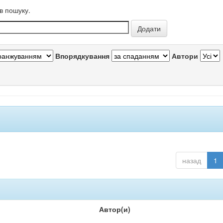
в пошуку.
Впорядкування
Автори
назад
1
Автор(и)