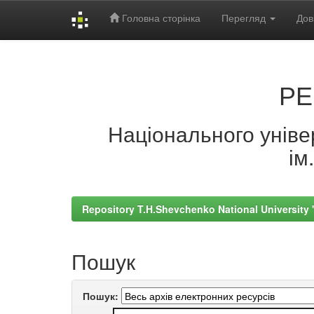
Головна сторінка
Перегляд
Дов
Skip
navigation
РЕ
Національного універ
ім
Repository T.H.Shevchenko National University
Пошук
Пошук: