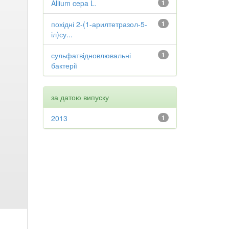
Allium cepa L.
1
похідні 2-(1-арилтетразол-5-
1
іл)су...
сульфатвідновлювальні
1
бактерії
за датою випуску
2013
1