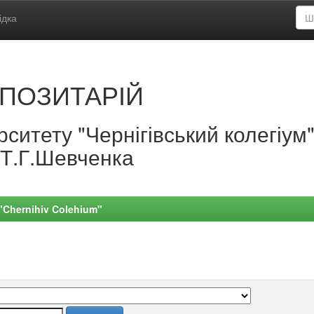
ідка
ПОЗИТАРІЙ
ситету "Чернігівський колегіум
.Т.Г.Шевченка
 "Chernihiv Colehium"