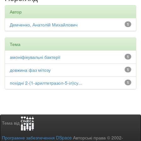
Автор
Демченко, Анатолій Михайлович
1
Тема
амоніфікувальні бактерії
1
довжина фаз мітозу
1
похідні 2-(1-арилтетразол-5-іл)су...
1
Тема від
Програмне забезпечення DSpace
Авторські права © 2002-