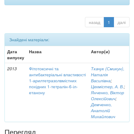
назад
1
далі
Знайдені матеріали:
Дата
Назва
Автор(и)
випуску
2013
Фітотоксичні та
Ткачук (Смикун),
антибактеріальні властивості
Наталія
1-арилтетразолвмістних
Василівна
;
похідних 1-тетралін-6-іл-
Цехмістер, А. В.
;
етанону
Янченко, Віктор
Олексійович
;
Демченко,
Анатолій
Михайлович
Перегляд