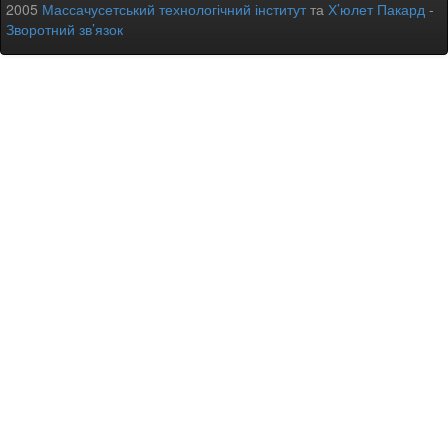
2005
Массачусетський технологічний інститут
та
Х’юлет Пакард
-
Зворотний зв’язок