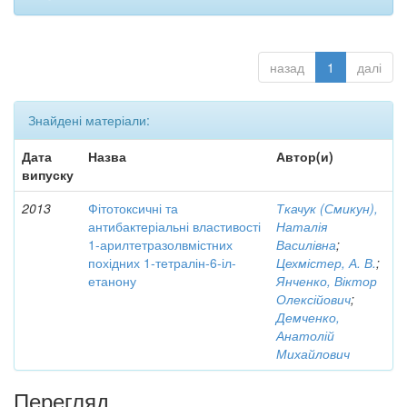
назад
1
далі
Знайдені матеріали:
Дата
Назва
Автор(и)
випуску
2013
Фітотоксичні та
Ткачук (Смикун),
антибактеріальні властивості
Наталія
1-арилтетразолвмістних
Василівна
;
похідних 1-тетралін-6-іл-
Цехмістер, А. В.
;
етанону
Янченко, Віктор
Олексійович
;
Демченко,
Анатолій
Михайлович
Перегляд