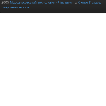
2005
Массачусетський технологічний інститут
та
Х’юлет Пакард
-
Зворотний зв’язок