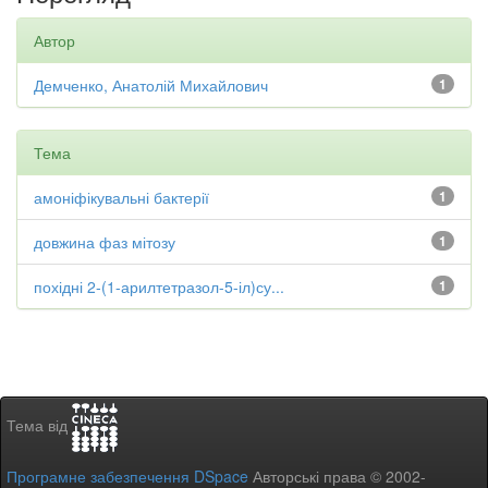
Автор
Демченко, Анатолій Михайлович
1
Тема
амоніфікувальні бактерії
1
довжина фаз мітозу
1
похідні 2-(1-арилтетразол-5-іл)су...
1
Тема від
Програмне забезпечення DSpace
Авторські права © 2002-