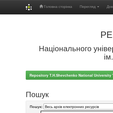
Головна сторінка
Перегляд
Дов
Skip
navigation
РЕ
Національного універ
ім
Repository T.H.Shevchenko National University
Пошук
Пошук: