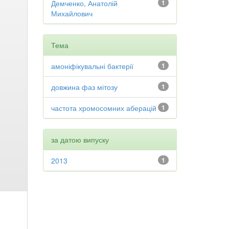
Демченко, Анатолій
1
Михайлович
Тема
амоніфікувальні бактерії
1
довжина фаз мітозу
1
частота хромосомних аберацій
1
за датою випуску
2013
1