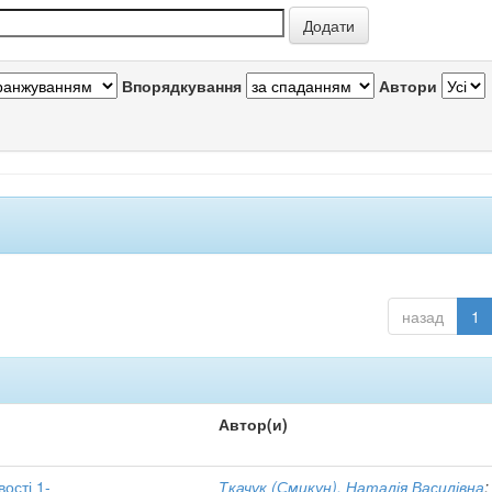
Впорядкування
Автори
назад
1
Автор(и)
вості 1-
Ткачук (Смикун), Наталія Василівна
;