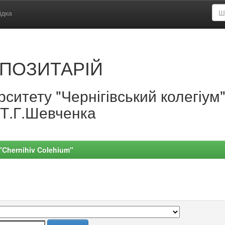
ідка
ПОЗИТАРІЙ
ситету "Чернігівський колегіум
.Т.Г.Шевченка
 "Chernihiv Colehium"