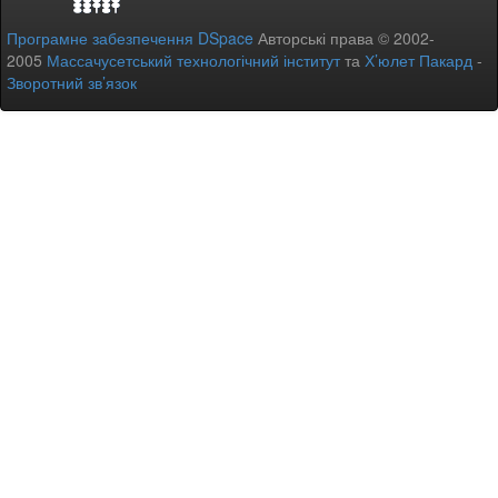
Програмне забезпечення DSpace
Авторські права © 2002-
2005
Массачусетський технологічний інститут
та
Х’юлет Пакард
-
Зворотний зв’язок