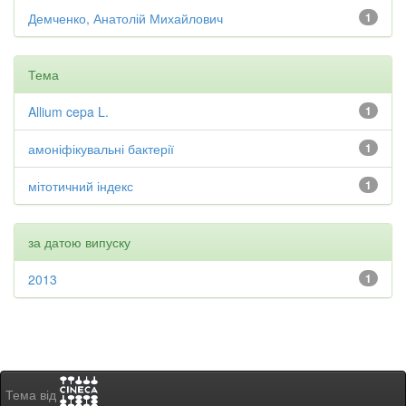
Демченко, Анатолій Михайлович
1
Тема
Allium cepa L.
1
амоніфікувальні бактерії
1
мітотичний індекс
1
за датою випуску
2013
1
Тема від