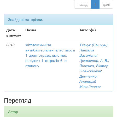
назад
1
далі
Знайдені матеріали:
Дата
Назва
Автор(и)
випуску
2013
Фітотоксичні та
Ткачук (Смикун),
антибактеріальні властивості
Наталія
1-арилтетразолвмістних
Василівна
;
похідних 1-тетралін-6-іл-
Цехмістер, А. В.
;
етанону
Янченко, Віктор
Олексійович
;
Демченко,
Анатолій
Михайлович
Перегляд
Автор