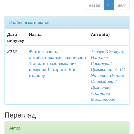
назад
1
далі
Знайдені матеріали:
Дата
Назва
Автор(и)
випуску
2013
Фітотоксичні та
Ткачук (Смикун),
антибактеріальні властивості
Наталія
1-арилтетразолвмістних
Василівна
;
похідних 1-тетралін-6-іл-
Цехмістер, А. В.
;
етанону
Янченко, Віктор
Олексійович
;
Демченко,
Анатолій
Михайлович
Перегляд
Автор