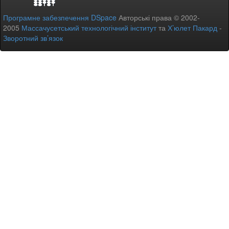
Програмне забезпечення DSpace
Авторські права © 2002-
2005
Массачусетський технологічний інститут
та
Х’юлет Пакард
-
Зворотний зв’язок