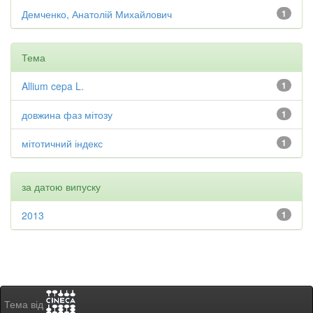
Демченко, Анатолій Михайлович
1
Тема
Allium cepa L.
1
довжина фаз мітозу
1
мітотичний індекс
1
за датою випуску
2013
1
Тема від