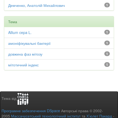
Демченко, Анатолій Михайлович
1
Тема
Allium cepa L.
1
амоніфікувальні бактерії
1
довжина фаз мітозу
1
мітотичний індекс
1
Тема від
Програмне забезпечення DSpace
Авторські права © 2002-
2005
Массачусетський технологічний інститут
та
Х’юлет Пакард
-