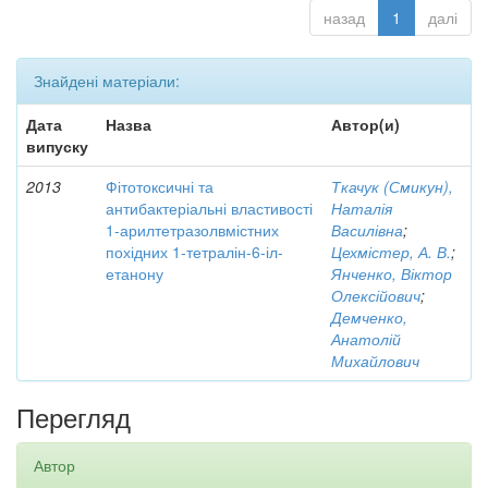
назад
1
далі
Знайдені матеріали:
Дата
Назва
Автор(и)
випуску
2013
Фітотоксичні та
Ткачук (Смикун),
антибактеріальні властивості
Наталія
1-арилтетразолвмістних
Василівна
;
похідних 1-тетралін-6-іл-
Цехмістер, А. В.
;
етанону
Янченко, Віктор
Олексійович
;
Демченко,
Анатолій
Михайлович
Перегляд
Автор