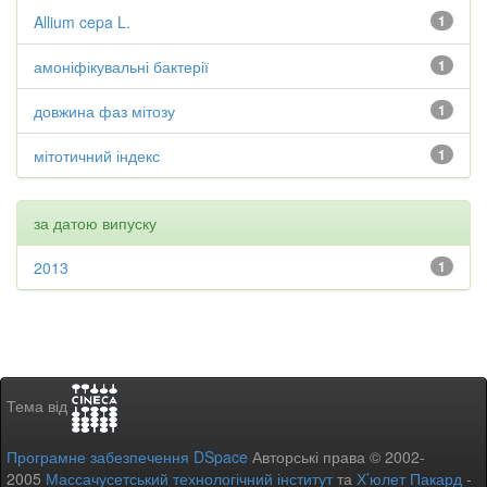
Allium cepa L.
1
амоніфікувальні бактерії
1
довжина фаз мітозу
1
мітотичний індекс
1
за датою випуску
2013
1
Тема від
Програмне забезпечення DSpace
Авторські права © 2002-
2005
Массачусетський технологічний інститут
та
Х’юлет Пакард
-