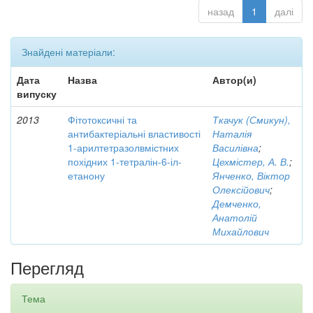
назад
1
далі
Знайдені матеріали:
Дата
Назва
Автор(и)
випуску
2013
Фітотоксичні та
Ткачук (Смикун),
антибактеріальні властивості
Наталія
1-арилтетразолвмістних
Василівна
;
похідних 1-тетралін-6-іл-
Цехмістер, А. В.
;
етанону
Янченко, Віктор
Олексійович
;
Демченко,
Анатолій
Михайлович
Перегляд
Тема