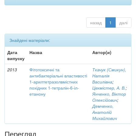
назад
1
далі
Знайдені матеріали:
Дата
Назва
Автор(и)
випуску
2013
Фітотоксичні та
Ткачук (Смикун),
антибактеріальні властивості
Наталія
1-арилтетразолвмістних
Василівна
;
похідних 1-тетралін-6-іл-
Цехмістер, А. В.
;
етанону
Янченко, Віктор
Олексійович
;
Демченко,
Анатолій
Михайлович
Перегляд