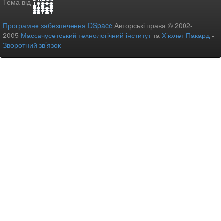
Тема від
Програмне забезпечення DSpace
Авторські права © 2002-
2005
Массачусетський технологічний інститут
та
Х’юлет Пакард
-
Зворотний зв’язок