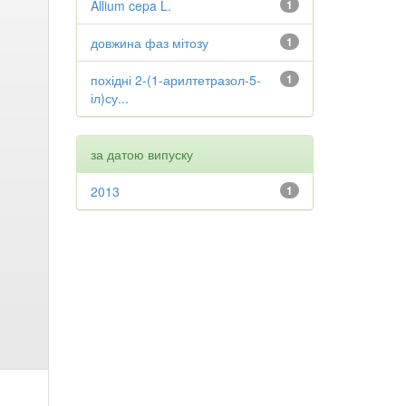
Allium cepa L.
1
довжина фаз мітозу
1
похідні 2-(1-арилтетразол-5-
1
іл)су...
за датою випуску
2013
1