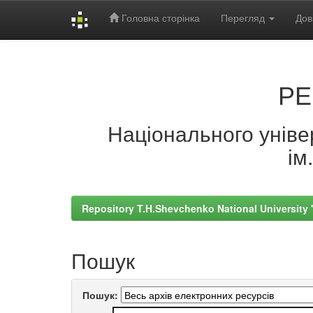
Головна сторінка
Перегляд
Дов
Skip
navigation
РЕ
Національного універ
ім
Repository T.H.Shevchenko National University
Пошук
Пошук: