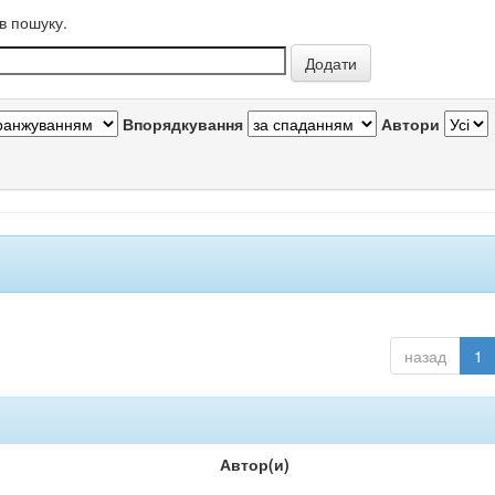
в пошуку.
Впорядкування
Автори
назад
1
Автор(и)