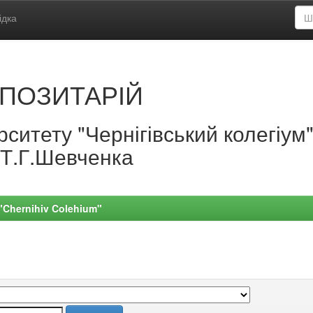
ідка
ПОЗИТАРІЙ
ситету "Чернігівський колегіум
.Т.Г.Шевченка
 "Chernihiv Colehium"