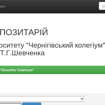
ідка
ПОЗИТАРІЙ
ситету "Чернігівський колегіум
.Т.Г.Шевченка
 "Chernihiv Colehium"