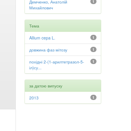
Демченко, Анатолій
1
Михайлович
Тема
Allium cepa L.
1
довжина фаз мітозу
1
похідні 2-(1-арилтетразол-5-
1
іл)су...
за датою випуску
2013
1