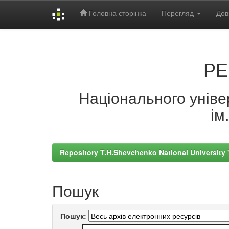
Головна сторінка
Перегляд
Дов
Skip
navigation
РЕ
Національного універ
ім
Repository T.H.Shevchenko National University
Пошук
Пошук: