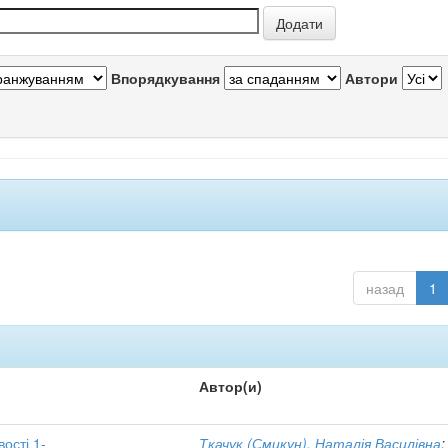
Впорядкування
Автори
назад
1
Автор(и)
вості 1-
Ткачук (Смикун), Наталія Василівна
;