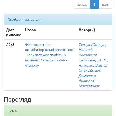
назад
1
далі
Знайдені матеріали:
Дата
Назва
Автор(и)
випуску
2013
Фітотоксичні та
Ткачук (Смикун),
антибактеріальні властивості
Наталія
1-арилтетразолвмістних
Василівна
;
похідних 1-тетралін-6-іл-
Цехмістер, А. В.
;
етанону
Янченко, Віктор
Олексійович
;
Демченко,
Анатолій
Михайлович
Перегляд
Тема