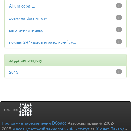
Allium cepa L.
1
довжина фаз мітозу
1
мітотичний індекс
1
похідні 2-(1-арилтетразол-5-іл)су...
1
за датою випуску
2013
1
Тема від
Програмне забезпечення DSpace
Авторські права © 2002-
2005
Массачусетський технологічний інститут
та
Х’юлет Пакард
-