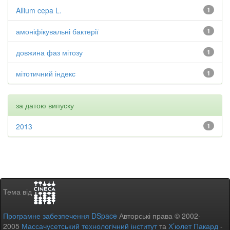
Allium cepa L.
1
амоніфікувальні бактерії
1
довжина фаз мітозу
1
мітотичний індекс
1
за датою випуску
2013
1
Тема від
Програмне забезпечення DSpace
Авторські права © 2002-
2005
Массачусетський технологічний інститут
та
Х’юлет Пакард
-