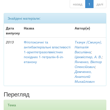
назад
1
далі
Знайдені матеріали:
Дата
Назва
Автор(и)
випуску
2013
Фітотоксичні та
Ткачук (Смикун),
антибактеріальні властивості
Наталія
1-арилтетразолвмістних
Василівна
;
похідних 1-тетралін-6-іл-
Цехмістер, А. В.
;
етанону
Янченко, Віктор
Олексійович
;
Демченко,
Анатолій
Михайлович
Перегляд
Тема