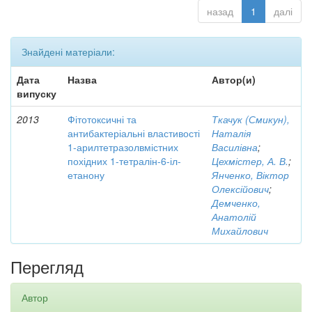
назад
1
далі
Знайдені матеріали:
Дата
Назва
Автор(и)
випуску
2013
Фітотоксичні та
Ткачук (Смикун),
антибактеріальні властивості
Наталія
1-арилтетразолвмістних
Василівна
;
похідних 1-тетралін-6-іл-
Цехмістер, А. В.
;
етанону
Янченко, Віктор
Олексійович
;
Демченко,
Анатолій
Михайлович
Перегляд
Автор