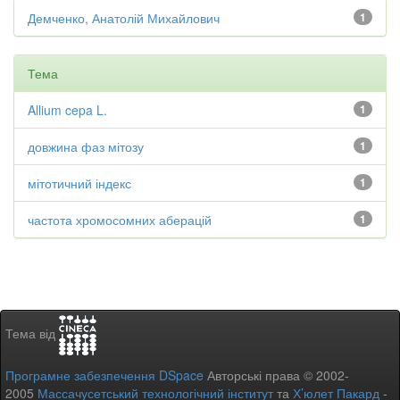
Демченко, Анатолій Михайлович
1
Тема
Allium cepa L.
1
довжина фаз мітозу
1
мітотичний індекс
1
частота хромосомних аберацій
1
Тема від
Програмне забезпечення DSpace
Авторські права © 2002-
2005
Массачусетський технологічний інститут
та
Х’юлет Пакард
-