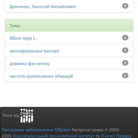
Демченко, Анатолій Михайлович
1
Тема
Allium cepa L.
1
амоніфікувальні бактерії
1
довжина фаз мітозу
1
частота хромосомних аберацій
1
Тема від
Програмне забезпечення DSpace
Авторські права © 2002-
2005
Массачусетський технологічний інститут
та
Х’юлет Пакард
-