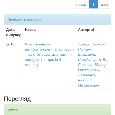
назад
1
далі
Знайдені матеріали:
Дата
Назва
Автор(и)
випуску
2013
Фітотоксичні та
Ткачук (Смикун),
антибактеріальні властивості
Наталія
1-арилтетразолвмістних
Василівна
;
похідних 1-тетралін-6-іл-
Цехмістер, А. В.
;
етанону
Янченко, Віктор
Олексійович
;
Демченко,
Анатолій
Михайлович
Перегляд
Автор