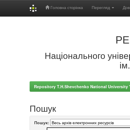
Головна сторінка
Перегляд
Дов
Skip
navigation
РЕ
Національного універ
ім
Repository T.H.Shevchenko National University
Пошук
Пошук: