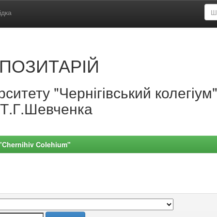
ідка
ПОЗИТАРІЙ
ситету "Чернігівський колегіум
.Т.Г.Шевченка
 "Chernihiv Colehium"