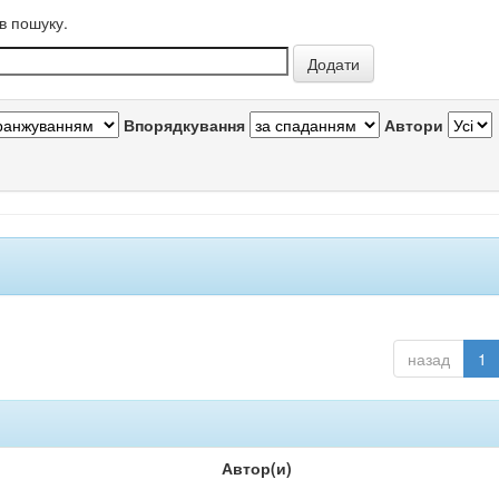
в пошуку.
Впорядкування
Автори
назад
1
Автор(и)