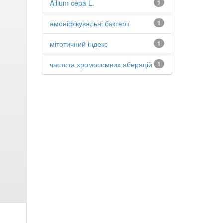
Allium cepa L.
1
амоніфікувальні бактерії
1
мітотичний індекс
1
частота хромосомних аберацій
1