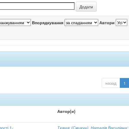
Впорядкування
Автори
назад
1
Автор(и)
вості 1-
Ткачук (Смикун), Наталія Василівна
;