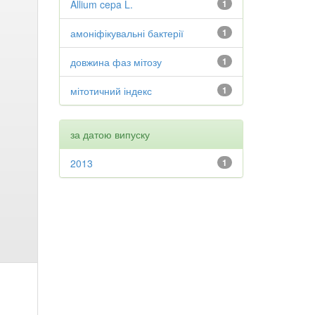
Allium cepa L.
1
амоніфікувальні бактерії
1
довжина фаз мітозу
1
мітотичний індекс
1
за датою випуску
2013
1