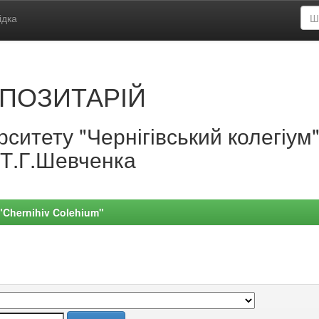
ідка
ПОЗИТАРІЙ
ситету "Чернігівський колегіум
.Т.Г.Шевченка
 "Chernihiv Colehium"