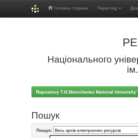
Головна сторінка
Перегляд
Дов
Skip
navigation
РЕ
Національного універ
ім
Repository T.H.Shevchenko National University
Пошук
Пошук: