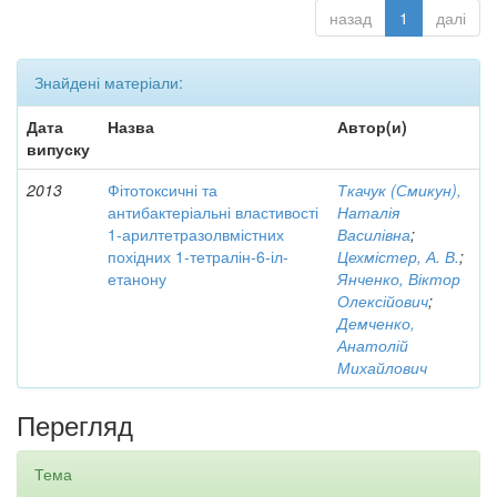
назад
1
далі
Знайдені матеріали:
Дата
Назва
Автор(и)
випуску
2013
Фітотоксичні та
Ткачук (Смикун),
антибактеріальні властивості
Наталія
1-арилтетразолвмістних
Василівна
;
похідних 1-тетралін-6-іл-
Цехмістер, А. В.
;
етанону
Янченко, Віктор
Олексійович
;
Демченко,
Анатолій
Михайлович
Перегляд
Тема