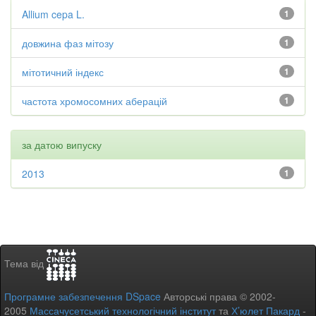
Allium cepa L.
1
довжина фаз мітозу
1
мітотичний індекс
1
частота хромосомних аберацій
1
за датою випуску
2013
1
Тема від
Програмне забезпечення DSpace
Авторські права © 2002-
2005
Массачусетський технологічний інститут
та
Х’юлет Пакард
-