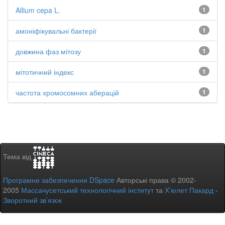
Allium cepa L.
1
амоніфікувальні бактерії
1
довжина фаз мітозу
1
мітотичний індекс
1
частота хромосомних аберацій
1
Тема від
Програмне забезпечення DSpace
Авторські права © 2002-
2005
Массачусетський технологічний інститут
та
Х’юлет Пакард
-
Зворотний зв’язок