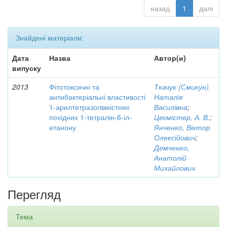
назад
1
далі
Знайдені матеріали:
Дата
Назва
Автор(и)
випуску
2013
Фітотоксичні та
Ткачук (Смикун),
антибактеріальні властивості
Наталія
1-арилтетразолвмістних
Василівна
;
похідних 1-тетралін-6-іл-
Цехмістер, А. В.
;
етанону
Янченко, Віктор
Олексійович
;
Демченко,
Анатолій
Михайлович
Перегляд
Тема