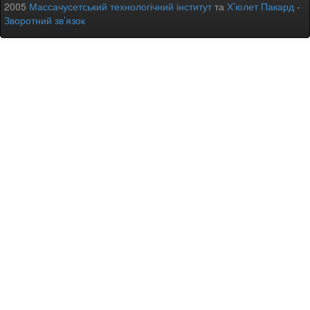
2005
Массачусетський технологічний інститут
та
Х’юлет Пакард
-
Зворотний зв’язок