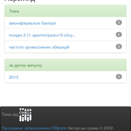
Тема
амоніфікувальні бактерії
1
похідні 2-(1-арилтетразол-5-іл)су...
1
частота хромосомних аберацій
1
за датою випуску
2013
1
Тема від
Програмне забезпечення DSpace
Авторські права © 2002-