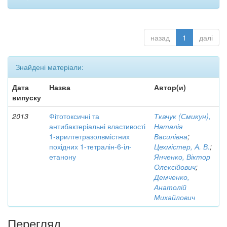
назад
1
далі
Знайдені матеріали:
Дата
Назва
Автор(и)
випуску
2013
Фітотоксичні та
Ткачук (Смикун),
антибактеріальні властивості
Наталія
1-арилтетразолвмістних
Василівна
;
похідних 1-тетралін-6-іл-
Цехмістер, А. В.
;
етанону
Янченко, Віктор
Олексійович
;
Демченко,
Анатолій
Михайлович
Перегляд