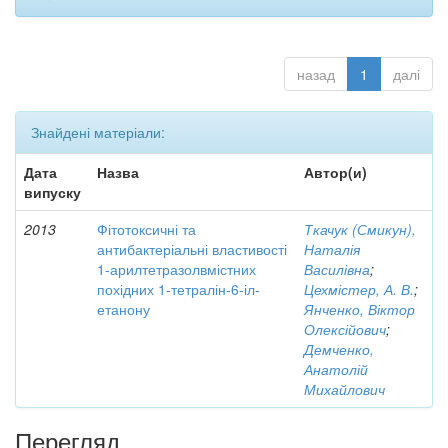
назад
1
далі
Знайдені матеріали:
Дата
Назва
Автор(и)
випуску
2013
Фітотоксичні та
Ткачук (Смикун),
антибактеріальні властивості
Наталія
1-арилтетразолвмістних
Василівна
;
похідних 1-тетралін-6-іл-
Цехмістер, А. В.
;
етанону
Янченко, Віктор
Олексійович
;
Демченко,
Анатолій
Михайлович
Перегляд