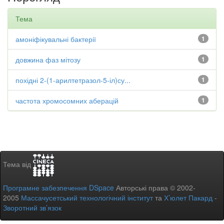
Тема
амоніфікувальні бактерії
1
довжина фаз мітозу
1
похідні 2-(1-арилтетразол-5-іл)су...
1
частота хромосомних аберацій
1
Тема від
Програмне забезпечення DSpace
Авторські права © 2002-
2005
Массачусетський технологічний інститут
та
Х’юлет Пакард
-
Зворотний зв’язок