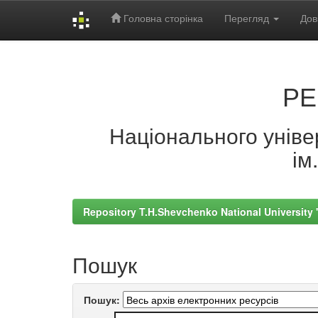
Головна сторінка
Перегляд
Дов
Skip
navigation
РЕ
Національного універ
ім
Repository T.H.Shevchenko National University
Пошук
Пошук: