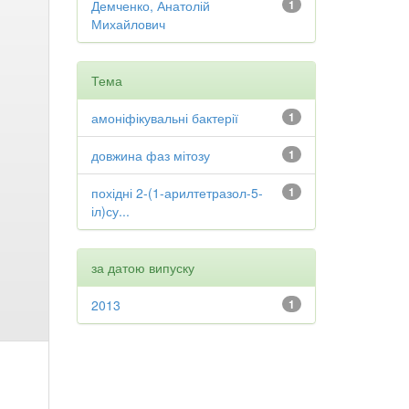
Демченко, Анатолій
1
Михайлович
Тема
амоніфікувальні бактерії
1
довжина фаз мітозу
1
похідні 2-(1-арилтетразол-5-
1
іл)су...
за датою випуску
2013
1