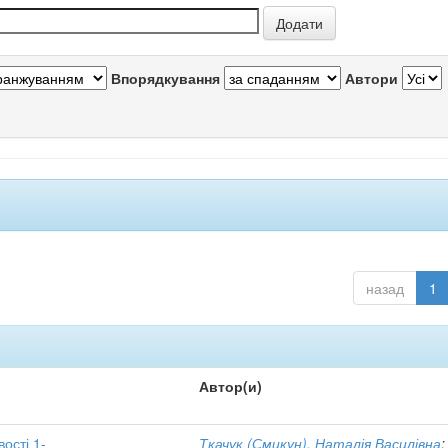
Впорядкування
Автори
назад
1
Автор(и)
вості 1-
Ткачук (Смикун), Наталія Василівна
;