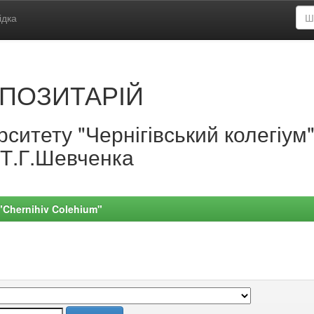
ідка
ПОЗИТАРІЙ
ситету "Чернігівський колегіум
.Т.Г.Шевченка
 "Chernihiv Colehium"