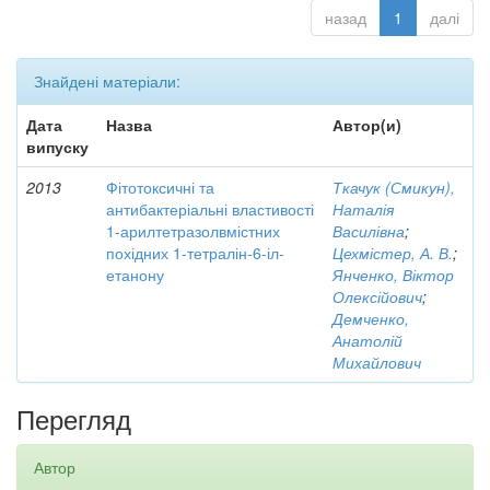
назад
1
далі
Знайдені матеріали:
Дата
Назва
Автор(и)
випуску
2013
Фітотоксичні та
Ткачук (Смикун),
антибактеріальні властивості
Наталія
1-арилтетразолвмістних
Василівна
;
похідних 1-тетралін-6-іл-
Цехмістер, А. В.
;
етанону
Янченко, Віктор
Олексійович
;
Демченко,
Анатолій
Михайлович
Перегляд
Автор