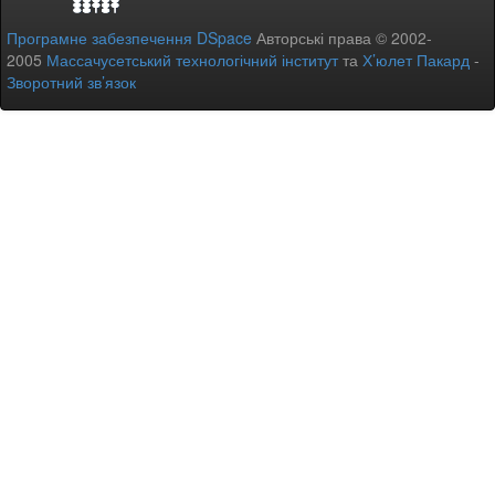
Програмне забезпечення DSpace
Авторські права © 2002-
2005
Массачусетський технологічний інститут
та
Х’юлет Пакард
-
Зворотний зв’язок