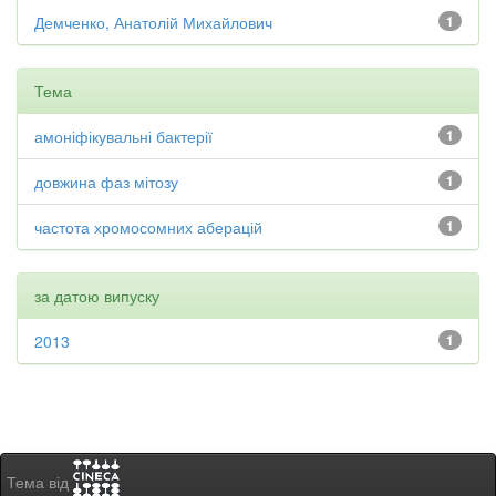
Демченко, Анатолій Михайлович
1
Тема
амоніфікувальні бактерії
1
довжина фаз мітозу
1
частота хромосомних аберацій
1
за датою випуску
2013
1
Тема від