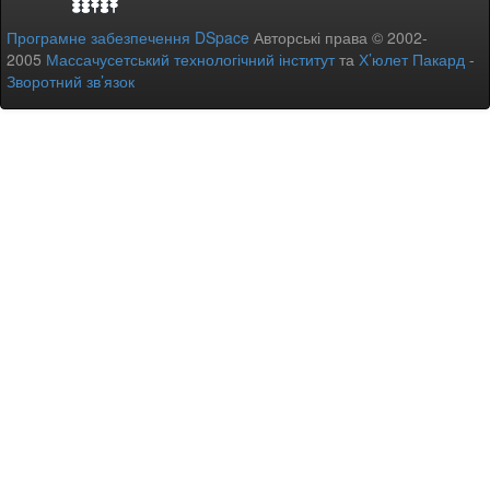
Програмне забезпечення DSpace
Авторські права © 2002-
2005
Массачусетський технологічний інститут
та
Х’юлет Пакард
-
Зворотний зв’язок