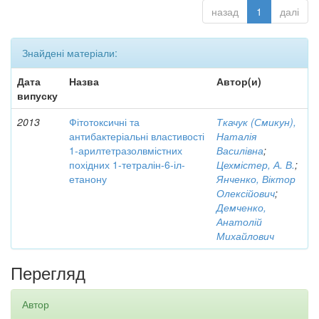
назад
1
далі
Знайдені матеріали:
Дата
Назва
Автор(и)
випуску
2013
Фітотоксичні та
Ткачук (Смикун),
антибактеріальні властивості
Наталія
1-арилтетразолвмістних
Василівна
;
похідних 1-тетралін-6-іл-
Цехмістер, А. В.
;
етанону
Янченко, Віктор
Олексійович
;
Демченко,
Анатолій
Михайлович
Перегляд
Автор