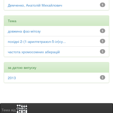
Демченко, Анатолій Михайлович
1
Тема
довжина фаз мітозу
1
похідні 2-(1-арилтетразол-5-іл)су...
1
частота хромосомних аберацій
1
за датою випуску
2013
1
Тема від