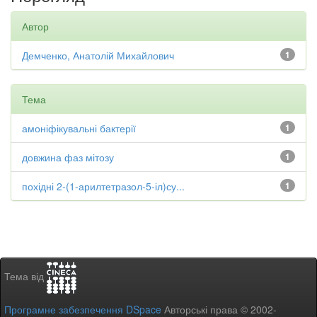
Автор
Демченко, Анатолій Михайлович
1
Тема
амоніфікувальні бактерії
1
довжина фаз мітозу
1
похідні 2-(1-арилтетразол-5-іл)су...
1
Тема від
Програмне забезпечення DSpace
Авторські права © 2002-