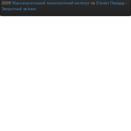
2005
Массачусетський технологічний інститут
та
Х’юлет Пакард
-
Зворотний зв’язок