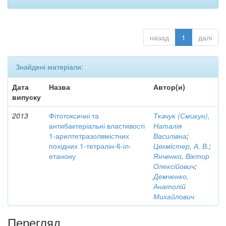
назад
1
далі
Знайдені матеріали:
Дата
Назва
Автор(и)
випуску
2013
Фітотоксичні та
Ткачук (Смикун),
антибактеріальні властивості
Наталія
1-арилтетразолвмістних
Василівна
;
похідних 1-тетралін-6-іл-
Цехмістер, А. В.
;
етанону
Янченко, Віктор
Олексійович
;
Демченко,
Анатолій
Михайлович
Перегляд