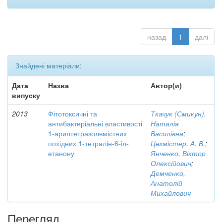
назад
1
далі
Знайдені матеріали:
Дата
Назва
Автор(и)
випуску
2013
Фітотоксичні та
Ткачук (Смикун),
антибактеріальні властивості
Наталія
1-арилтетразолвмістних
Василівна
;
похідних 1-тетралін-6-іл-
Цехмістер, А. В.
;
етанону
Янченко, Віктор
Олексійович
;
Демченко,
Анатолій
Михайлович
Перегляд