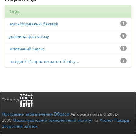
Тема
амоніфікувальні бактерії
1
довжина фаз мітозу
1
мітотичний індекс
1
похідні 2-(1-арилтетразол-5-іл)су...
1
Тема від
Програмне забезпечення DSpace
Авторські права © 2002-
2005
Массачусетський технологічний інститут
та
Х’юлет Пакард
-
Зворотний зв’язок