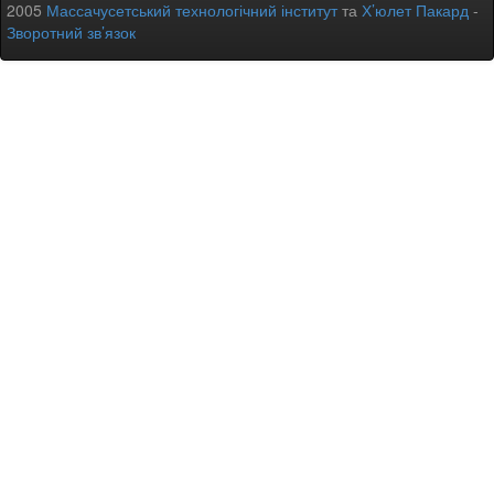
2005
Массачусетський технологічний інститут
та
Х’юлет Пакард
-
Зворотний зв’язок