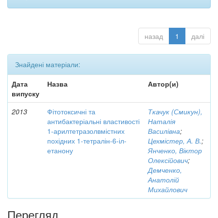
назад
1
далі
Знайдені матеріали:
Дата
Назва
Автор(и)
випуску
2013
Фітотоксичні та
Ткачук (Смикун),
антибактеріальні властивості
Наталія
1-арилтетразолвмістних
Василівна
;
похідних 1-тетралін-6-іл-
Цехмістер, А. В.
;
етанону
Янченко, Віктор
Олексійович
;
Демченко,
Анатолій
Михайлович
Перегляд