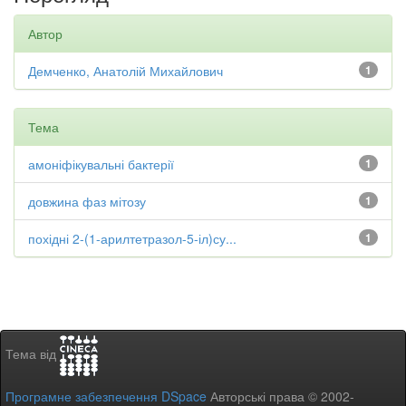
Автор
Демченко, Анатолій Михайлович
1
Тема
амоніфікувальні бактерії
1
довжина фаз мітозу
1
похідні 2-(1-арилтетразол-5-іл)су...
1
Тема від
Програмне забезпечення DSpace
Авторські права © 2002-