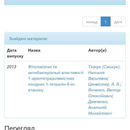
назад
1
далі
Знайдені матеріали:
Дата
Назва
Автор(и)
випуску
2013
Фітотоксичні та
Ткачук (Смикун),
антибактеріальні властивості
Наталія
1-арилтетразолвмістних
Василівна
;
похідних 1-тетралін-6-іл-
Цехмістер, А. В.
;
етанону
Янченко, Віктор
Олексійович
;
Демченко,
Анатолій
Михайлович
Перегляд