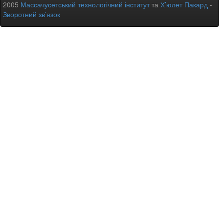
2005
Массачусетський технологічний інститут
та
Х’юлет Пакард
-
Зворотний зв’язок