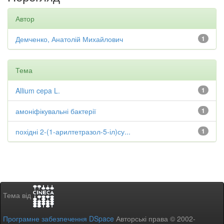
Автор
Демченко, Анатолій Михайлович
1
Тема
Allium cepa L.
1
амоніфікувальні бактерії
1
похідні 2-(1-арилтетразол-5-іл)су...
1
Тема від
Програмне забезпечення DSpace
Авторські права © 2002-