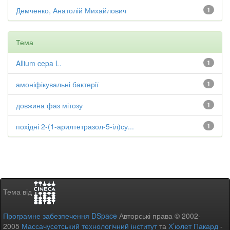
Демченко, Анатолій Михайлович
1
Тема
Allium cepa L.
1
амоніфікувальні бактерії
1
довжина фаз мітозу
1
похідні 2-(1-арилтетразол-5-іл)су...
1
Тема від
Програмне забезпечення DSpace
Авторські права © 2002-
2005
Массачусетський технологічний інститут
та
Х’юлет Пакард
-