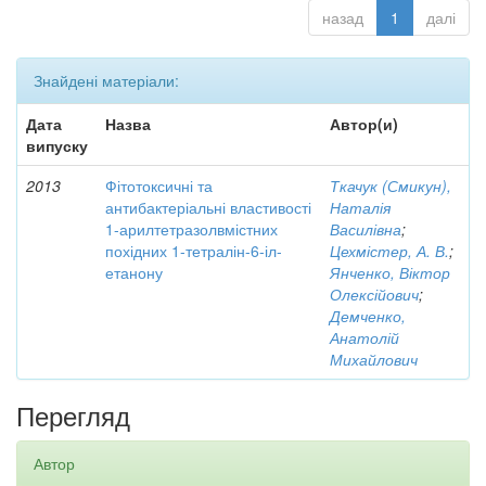
назад
1
далі
Знайдені матеріали:
Дата
Назва
Автор(и)
випуску
2013
Фітотоксичні та
Ткачук (Смикун),
антибактеріальні властивості
Наталія
1-арилтетразолвмістних
Василівна
;
похідних 1-тетралін-6-іл-
Цехмістер, А. В.
;
етанону
Янченко, Віктор
Олексійович
;
Демченко,
Анатолій
Михайлович
Перегляд
Автор