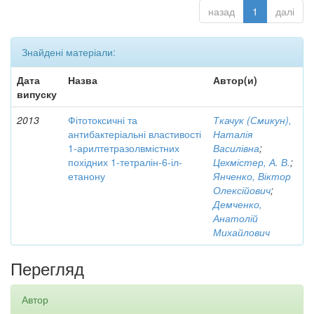
назад
1
далі
Знайдені матеріали:
Дата
Назва
Автор(и)
випуску
2013
Фітотоксичні та
Ткачук (Смикун),
антибактеріальні властивості
Наталія
1-арилтетразолвмістних
Василівна
;
похідних 1-тетралін-6-іл-
Цехмістер, А. В.
;
етанону
Янченко, Віктор
Олексійович
;
Демченко,
Анатолій
Михайлович
Перегляд
Автор