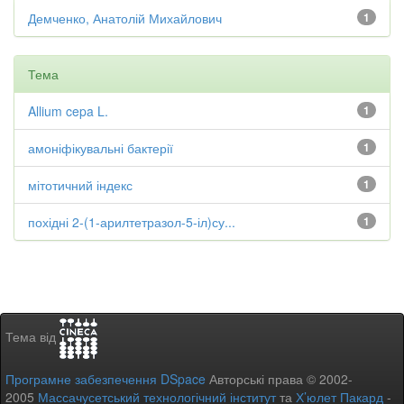
Демченко, Анатолій Михайлович
1
Тема
Allium cepa L.
1
амоніфікувальні бактерії
1
мітотичний індекс
1
похідні 2-(1-арилтетразол-5-іл)су...
1
Тема від
Програмне забезпечення DSpace
Авторські права © 2002-
2005
Массачусетський технологічний інститут
та
Х’юлет Пакард
-