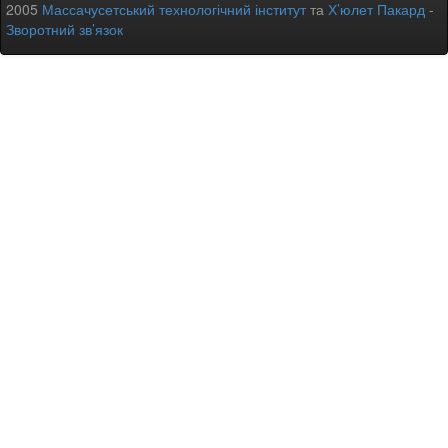
2005
Массачусетський технологічний інститут
та
Х’юлет Пакард
-
Зворотний зв’язок