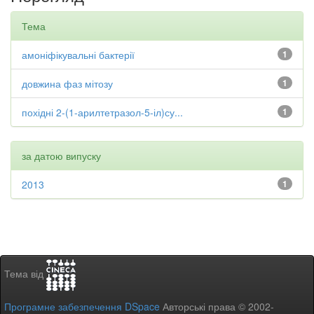
Тема
амоніфікувальні бактерії
1
довжина фаз мітозу
1
похідні 2-(1-арилтетразол-5-іл)су...
1
за датою випуску
2013
1
Тема від
Програмне забезпечення DSpace
Авторські права © 2002-