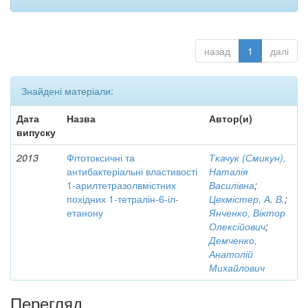
назад
1
далі
Знайдені матеріали:
Дата
Назва
Автор(и)
випуску
2013
Фітотоксичні та
Ткачук (Смикун),
антибактеріальні властивості
Наталія
1-арилтетразолвмістних
Василівна
;
похідних 1-тетралін-6-іл-
Цехмістер, А. В.
;
етанону
Янченко, Віктор
Олексійович
;
Демченко,
Анатолій
Михайлович
Перегляд