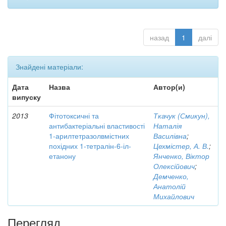
назад
1
далі
Знайдені матеріали:
Дата
Назва
Автор(и)
випуску
2013
Фітотоксичні та
Ткачук (Смикун),
антибактеріальні властивості
Наталія
1-арилтетразолвмістних
Василівна
;
похідних 1-тетралін-6-іл-
Цехмістер, А. В.
;
етанону
Янченко, Віктор
Олексійович
;
Демченко,
Анатолій
Михайлович
Перегляд