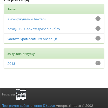
Тема
амоніфікувальні бактерії
1
похідні 2-(1-арилтетразол-5-іл)су...
1
частота хромосомних аберацій
1
за датою випуску
2013
1
Тема від
Програмне забезпечення DSpace
Авторські права © 2002-