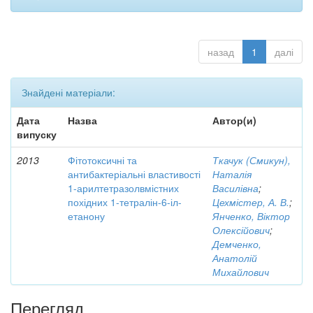
назад
1
далі
Знайдені матеріали:
Дата
Назва
Автор(и)
випуску
2013
Фітотоксичні та
Ткачук (Смикун),
антибактеріальні властивості
Наталія
1-арилтетразолвмістних
Василівна
;
похідних 1-тетралін-6-іл-
Цехмістер, А. В.
;
етанону
Янченко, Віктор
Олексійович
;
Демченко,
Анатолій
Михайлович
Перегляд