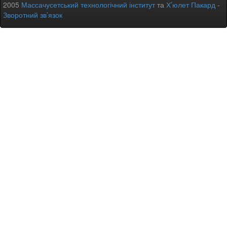
2005
Массачусетський технологічний інститут
та
Х’юлет Пакард
-
Зворотний зв’язок