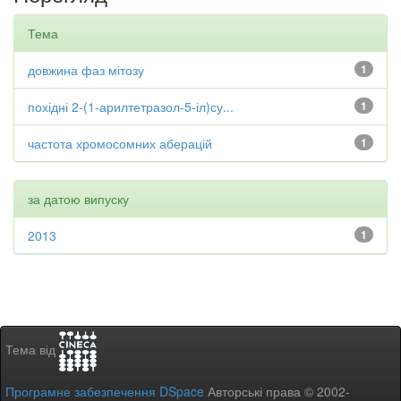
Тема
довжина фаз мітозу
1
похідні 2-(1-арилтетразол-5-іл)су...
1
частота хромосомних аберацій
1
за датою випуску
2013
1
Тема від
Програмне забезпечення DSpace
Авторські права © 2002-