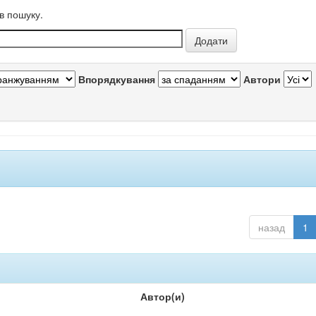
в пошуку.
Впорядкування
Автори
назад
1
Автор(и)