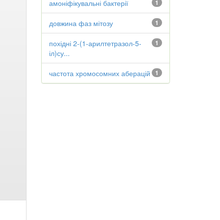
амоніфікувальні бактерії
1
довжина фаз мітозу
1
похідні 2-(1-арилтетразол-5-
1
іл)су...
частота хромосомних аберацій
1