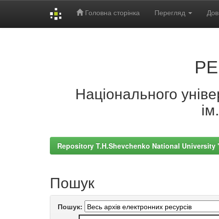
Головна сторінка
Перегляд
Дов
Skip
navigation
РЕ
Національного універ
ім
Repository T.H.Shevchenko National University
Пошук
Пошук: