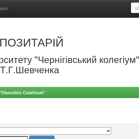
ідка
ПОЗИТАРІЙ
ситету "Чернігівський колегіум
.Т.Г.Шевченка
 "Chernihiv Colehium"