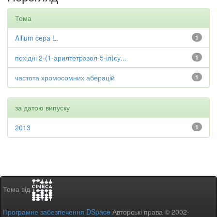
Тема
Allium cepa L.
1
похідні 2-(1-арилтетразол-5-іл)су...
1
частота хромосомних аберацій
1
за датою випуску
2013
1
Тема від
Програмне забезпечення DSpace
Авторські права © 2002-