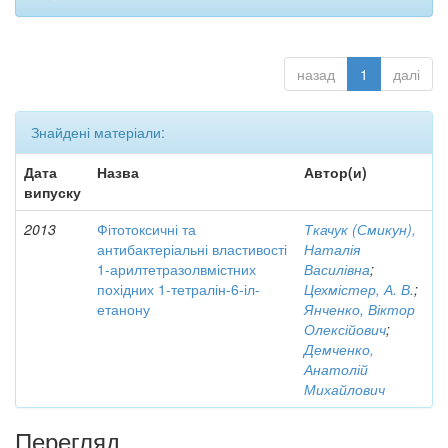
назад
1
далі
Знайдені матеріали:
Дата
Назва
Автор(и)
випуску
2013
Фітотоксичні та
Ткачук (Смикун),
антибактеріальні властивості
Наталія
1-арилтетразолвмістних
Василівна
;
похідних 1-тетралін-6-іл-
Цехмістер, А. В.
;
етанону
Янченко, Віктор
Олексійович
;
Демченко,
Анатолій
Михайлович
Перегляд