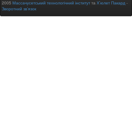
2005
Массачусетський технологічний інститут
та
Х’юлет Пакард
-
Зворотний зв’язок