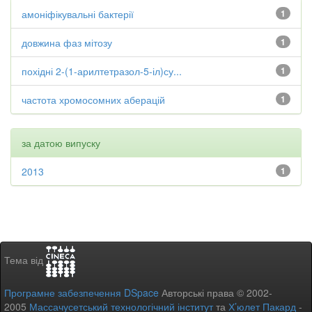
амоніфікувальні бактерії
1
довжина фаз мітозу
1
похідні 2-(1-арилтетразол-5-іл)су...
1
частота хромосомних аберацій
1
за датою випуску
2013
1
Тема від
Програмне забезпечення DSpace
Авторські права © 2002-
2005
Массачусетський технологічний інститут
та
Х’юлет Пакард
-