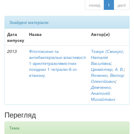
назад
1
далі
Знайдені матеріали:
Дата
Назва
Автор(и)
випуску
2013
Фітотоксичні та
Ткачук (Смикун),
антибактеріальні властивості
Наталія
1-арилтетразолвмістних
Василівна
;
похідних 1-тетралін-6-іл-
Цехмістер, А. В.
;
етанону
Янченко, Віктор
Олексійович
;
Демченко,
Анатолій
Михайлович
Перегляд
Тема