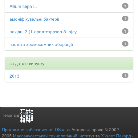
Allium cepa L.
1
амоніфікувальні бактерії
1
похідні 2-(1-арилтетразол-5-іл)су...
1
частота хромосомних аберацій
1
за датою випуску
2013
1
Тема від
Програмне забезпечення DSpace
Авторські права © 2002-
2005
Массачусетський технологічний інститут
та
Х’юлет Пакард
-