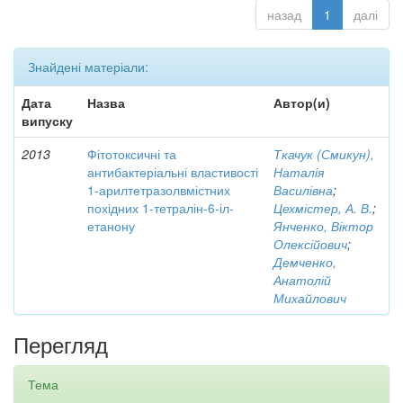
назад
1
далі
Знайдені матеріали:
Дата
Назва
Автор(и)
випуску
2013
Фітотоксичні та
Ткачук (Смикун),
антибактеріальні властивості
Наталія
1-арилтетразолвмістних
Василівна
;
похідних 1-тетралін-6-іл-
Цехмістер, А. В.
;
етанону
Янченко, Віктор
Олексійович
;
Демченко,
Анатолій
Михайлович
Перегляд
Тема