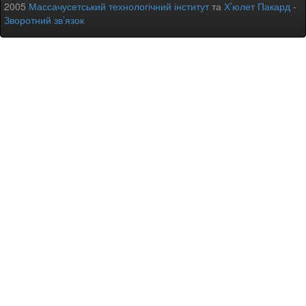
2005
Массачусетський технологічний інститут
та
Х’юлет Пакард
-
Зворотний зв’язок