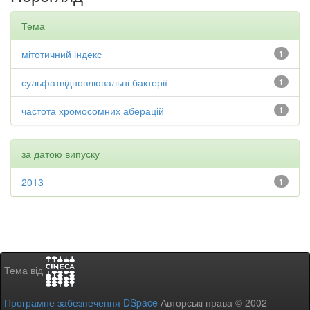
Тема
мітотичний індекс
1
сульфатвідновлювальні бактерії
1
частота хромосомних аберацій
1
за датою випуску
2013
1
Тема від
Програмне забезпечення DSpace
Авторські права © 2002-