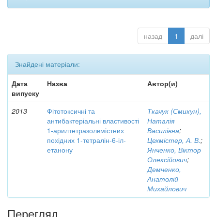
назад
1
далі
Знайдені матеріали:
Дата
Назва
Автор(и)
випуску
2013
Фітотоксичні та
Ткачук (Смикун),
антибактеріальні властивості
Наталія
1-арилтетразолвмістних
Василівна
;
похідних 1-тетралін-6-іл-
Цехмістер, А. В.
;
етанону
Янченко, Віктор
Олексійович
;
Демченко,
Анатолій
Михайлович
Перегляд