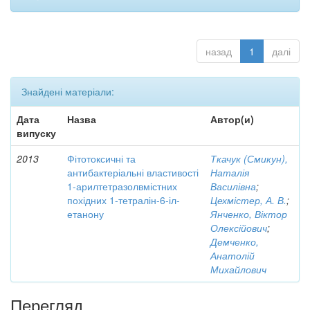
назад
1
далі
Знайдені матеріали:
Дата
Назва
Автор(и)
випуску
2013
Фітотоксичні та
Ткачук (Смикун),
антибактеріальні властивості
Наталія
1-арилтетразолвмістних
Василівна
;
похідних 1-тетралін-6-іл-
Цехмістер, А. В.
;
етанону
Янченко, Віктор
Олексійович
;
Демченко,
Анатолій
Михайлович
Перегляд