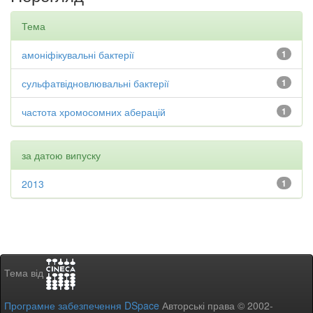
Тема
амоніфікувальні бактерії
1
сульфатвідновлювальні бактерії
1
частота хромосомних аберацій
1
за датою випуску
2013
1
Тема від
Програмне забезпечення DSpace
Авторські права © 2002-