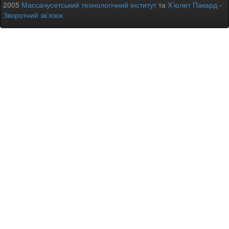
2005
Массачусетський технологічний інститут
та
Х’юлет Пакард
-
Зворотний зв’язок