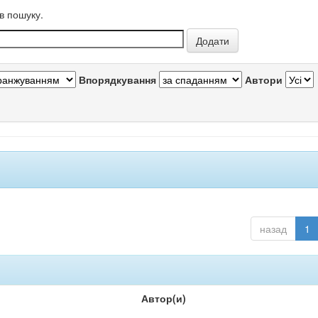
в пошуку.
Впорядкування
Автори
назад
1
Автор(и)