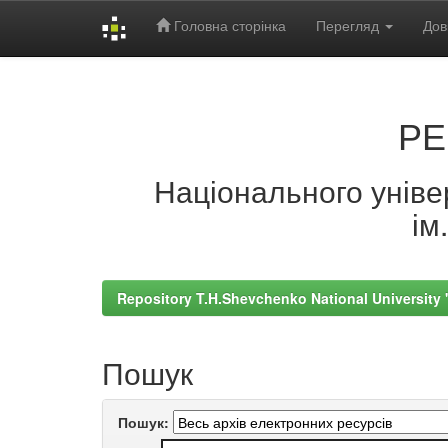
Головна сторінка
Перегляд
Дов
Skip
navigation
РЕ
Національного універ
ім
Repository T.H.Shevchenko National University
Пошук
Пошук: