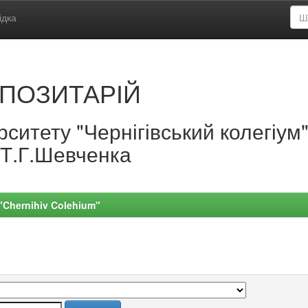
ідка
ПОЗИТАРІЙ
ситету "Чернігівський колегіум
.Т.Г.Шевченка
 "Chernihiv Colehium"