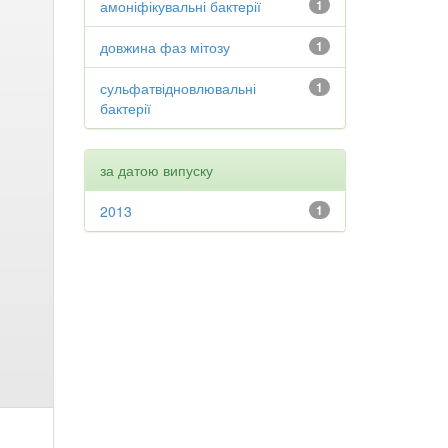
амоніфікувальні бактерії
1
довжина фаз мітозу
1
сульфатвідновлювальні
1
бактерії
за датою випуску
2013
1